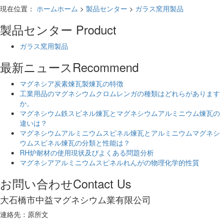
現在位置：
ホームホーム
>
製品センター
>
ガラス窯用製品
製品センター
Product
ガラス窯用製品
最新ニュース
Recommend
マグネシア炭素煉瓦製煉瓦の特徴
工業用品のマグネシウムクロムレンガの種類はどれらがあります
か。
マグネシウム鉄スピネル煉瓦とマグネシウムアルミニウム煉瓦の
違いは？
マグネシウムアルミニウムスピネル煉瓦とアルミニウムマグネシ
ウムスピネル煉瓦の分類と性能は？
RH炉耐材の使用現状及びよくある問題分析
マグネシアアルミニウムスピネルれんがの物理化学的性質
お問い合わせ
Contact Us
大石橋市中益マグネシウム業有限公司
連絡先：原所文